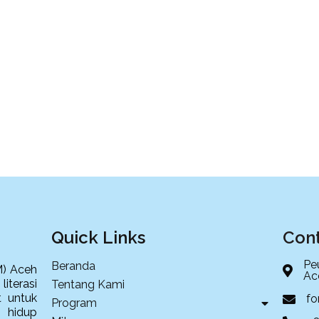
Quick Links
Cont
Pe
Beranda
) Aceh
Ac
iterasi
Tentang Kami
 untuk
f
Program
 hidup