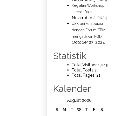
Kegiatan Workshop
Literasi Data
November 2, 2024
USK berkolaborasi
dengan Forum TBM
mengadakan FGD
October 23, 2024
Statistik
Total Visitors:
1,049
Total Posts:
5
Total Pages:
21
Kalender
August 2026
S
M
T
W
T
F
S